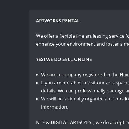
ARTWORKS RENTAL
We offer a flexible fine art leasing service 
enhance your environment and foster a mod
YES! WE DO SELL ONLINE
We are a company registered in the Hain
If you are not able to visit our arts spa
details. We can professionally package 
We will occasionally organize auctions f
information.
NTF & DIGITAL ARTS!
YES，we do accept cr